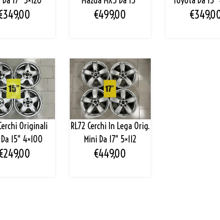
 Da 17″ 5×120
Mazda MX5 Da 15″
Toyota Da 15″
€
349,00
€
499,00
€
349,0
erchi Originali
RL72 Cerchi In Lega Orig.
 Da 15″ 4×100
Mini Da 17″ 5×112
€
249,00
€
449,00