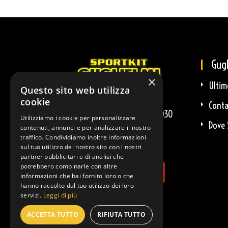
Gugl
×
Ultim
Questo sito web utilizza
cookie
Conta
Via Leonardo Da Vinci 2 - 36030
Utilizziamo i cookie per personalizzare
Dove 
Costabissara (VI)
contenuti, annunci e per analizzare il nostro
traffico. Condividiamo inoltre informazioni
sul tuo utilizzo del nostro sito con i nostri
partner pubblicitari e di analisi che
potrebbero combinarle con altre
informazioni che hai fornito loro o che
hanno raccolto dal tuo utilizzo dei loro
servizi.
Leggi di più
ACCETTA TUTTO
RIFIUTA TUTTO