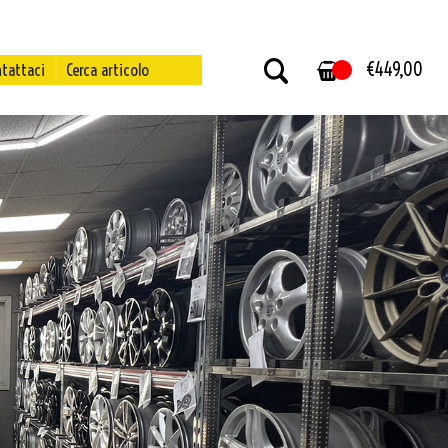
€
449,00
tattaci
Cerca articolo
1