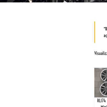
“R
ag
Visualiz
RL174 