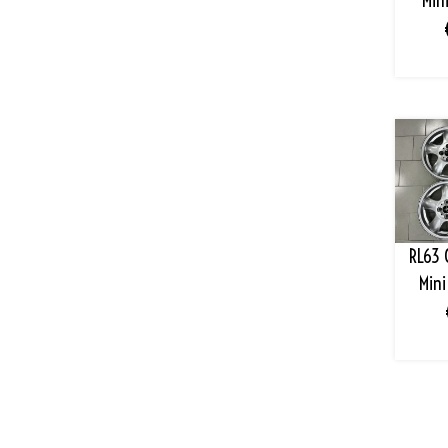
Mini
RL63 C
Mini