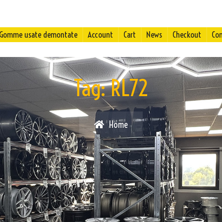
Gomme usate demontate
Account
Cart
News
Checkout
Con
Tag:
RL72
Home