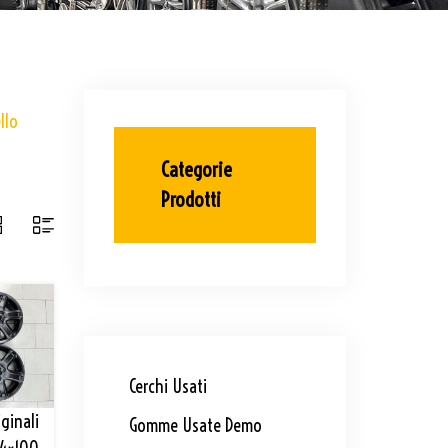
llo
Categorie
Prodotti
Cerchi Usati
iginali
Gomme Usate Demo