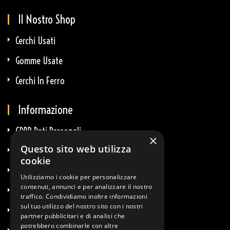
Il Nostro Shop
Cerchi Usati
Gomme Usate
Cerchi In Ferro
Informazione
GDPR Dati Personali
×
Questo sito web utilizza
GDPR E-Commerce
cookie
Privacy E Cookie
Utilizziamo i cookie per personalizzare
contenuti, annunci e per analizzare il nostro
Termini & Condizioni
traffico. Condividiamo inoltre informazioni
sul tuo utilizzo del nostro sito con i nostri
Diritto Di Recesso
partner pubblicitari e di analisi che
potrebbero combinarle con altre