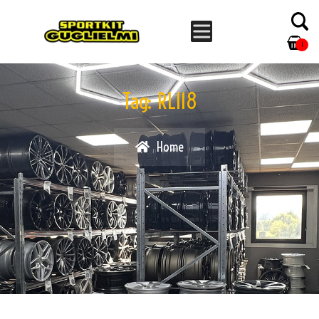
1
Tag:
RL118
Home