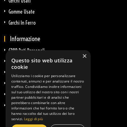
Cerchi Usati
Gomme Usate
Cerchi In Ferro
Informazione
GDPR Dati Personali
×
Questo sito web utilizza
GDPR E-Commerce
cookie
Privacy E Cookie
Utilizziamo i cookie per personalizzare
contenuti, annunci e per analizzare il nostro
Termini & Condizioni
traffico. Condividiamo inoltre informazioni
sul tuo utilizzo del nostro sito con i nostri
Diritto Di Recesso
partner pubblicitari e di analisi che
potrebbero combinarle con altre
Info Spedizioni
informazioni che hai fornito loro o che
hanno raccolto dal tuo utilizzo dei loro
servizi.
Leggi di più