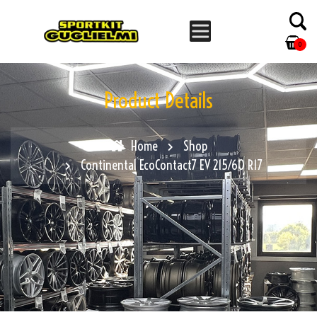
0
Product Details
Home
Shop
Continental EcoContact7 EV 215/60 R17