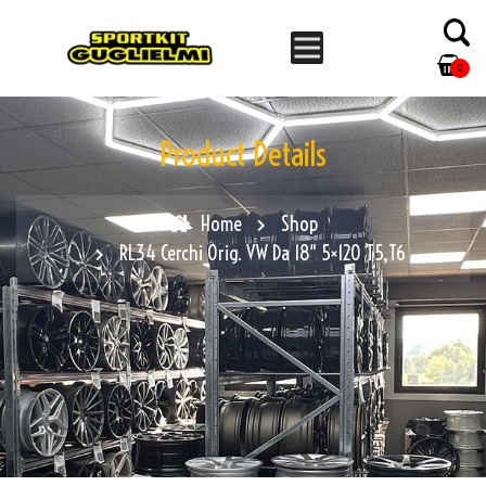
0
Product Details
Home
Shop
RL34 Cerchi Orig. VW Da 18″ 5×120 T5,T6