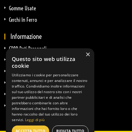
Gomme Usate
Cerchi In Ferro
Informazione
GDPR Dati Personali
×
Questo sito web utilizza
GDPR E-Commerce
cookie
Privacy E Cookie
Utilizziamo i cookie per personalizzare
contenuti, annunci e per analizzare il nostro
Termini & Condizioni
traffico. Condividiamo inoltre informazioni
sul tuo utilizzo del nostro sito con i nostri
Diritto Di Recesso
partner pubblicitari e di analisi che
potrebbero combinarle con altre
Info Spedizioni
informazioni che hai fornito loro o che
hanno raccolto dal tuo utilizzo dei loro
servizi.
Leggi di più
ACCETTA TUTTO
RIFIUTA TUTTO