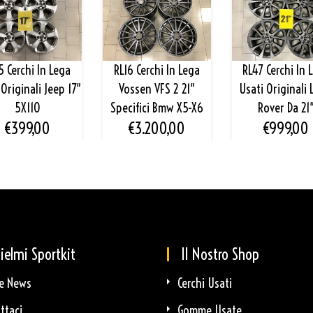
5 Cerchi In Lega
RL16 Cerchi In Lega
RL47 Cerchi In 
 Originali Jeep 17″
Vossen VFS 2 21″
Usati Originali
5X110
Specifici Bmw X5-X6
Rover Da 21
€
399,00
€
3.200,00
€
999,00
ielmi Sportkit
Il Nostro Shop
e News
Cerchi Usati
ttaci
Gomme Usate