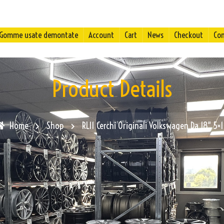
Gomme usate demontate
Account
Cart
News
Checkout
Con
Product Details
Home
Shop
RL11 Cerchi Originali Volkswagen Da 18″ 5×1