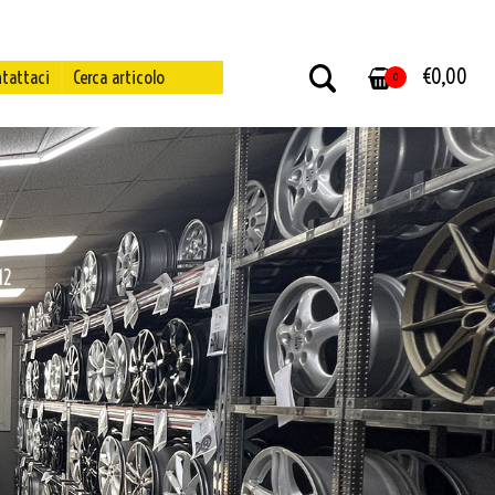
€
0,00
tattaci
Cerca articolo
0
12