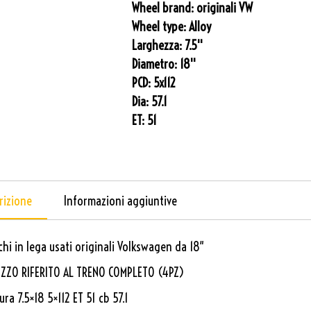
Wheel brand:
originali VW
Wheel type:
Alloy
Larghezza:
7.5''
Diametro:
18''
PCD:
5x112
Dia:
57.1
ET:
51
rizione
Informazioni aggiuntive
chi in lega usati originali Volkswagen da 18″
ZZO RIFERITO AL TRENO COMPLETO (4PZ)
ura 7.5×18 5×112 ET 51 cb 57.1