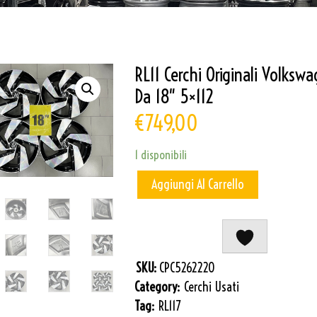
RL11 Cerchi Originali Volksw
Da 18″ 5×112
€
749,00
1 disponibili
Aggiungi Al Carrello
SKU:
CPC5262220
Category:
Cerchi Usati
Tag:
RL117