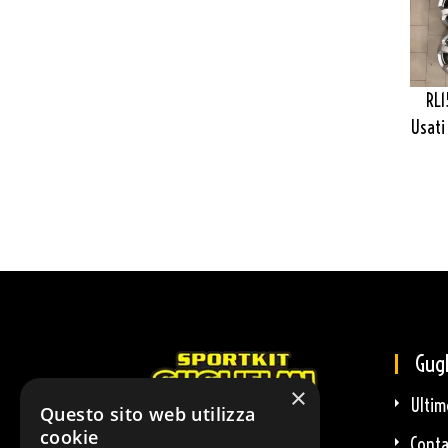
RL1
Usati
Gugl
×
Ultim
Questo sito web utilizza
cookie
Conta