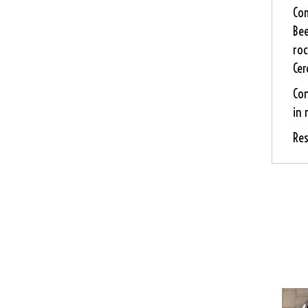
Com
Bee
roc
Cer
Con
in 
Res