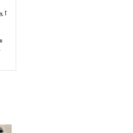
y, T
to
.