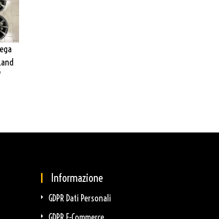
Lega
RL72 Cerchi In Lega
 Land
Orig. Mini Da 17″ 5×112
″
€
449,00
Informazione
GDPR Dati Personali
GDPR E-Commerce