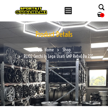
0
Product Details
Home
Shop
RL102 Cerchi In Lega Usati GMP Rebel Da 22″