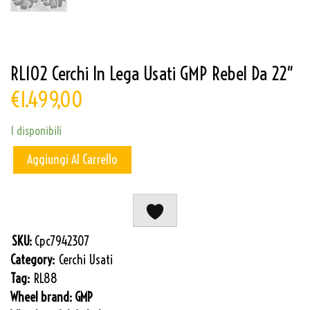
RL102 Cerchi In Lega Usati GMP Rebel Da 22″
€
1.499,00
1 disponibili
Aggiungi Al Carrello
SKU:
Cpc7942307
Category:
Cerchi Usati
Tag:
RL88
Wheel brand:
GMP