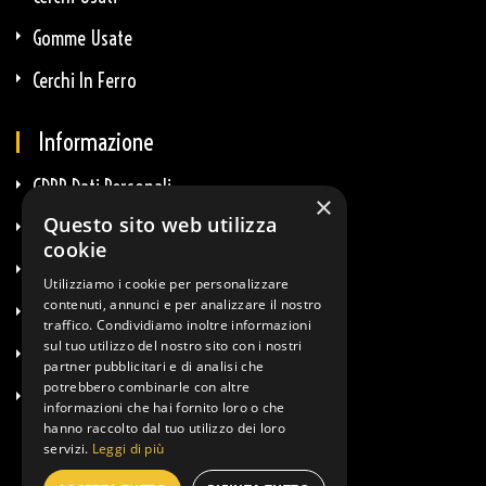
Gomme Usate
Cerchi In Ferro
Informazione
GDPR Dati Personali
×
Questo sito web utilizza
GDPR E-Commerce
cookie
Privacy E Cookie
Utilizziamo i cookie per personalizzare
contenuti, annunci e per analizzare il nostro
Termini & Condizioni
traffico. Condividiamo inoltre informazioni
sul tuo utilizzo del nostro sito con i nostri
Diritto Di Recesso
partner pubblicitari e di analisi che
potrebbero combinarle con altre
Info Spedizioni
informazioni che hai fornito loro o che
hanno raccolto dal tuo utilizzo dei loro
servizi.
Leggi di più