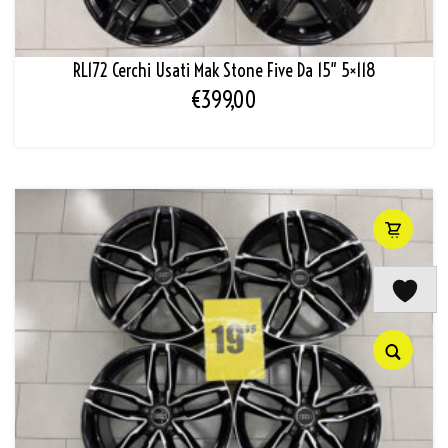
RL172 Cerchi Usati Mak Stone Five Da 15″ 5×118
€
399,00