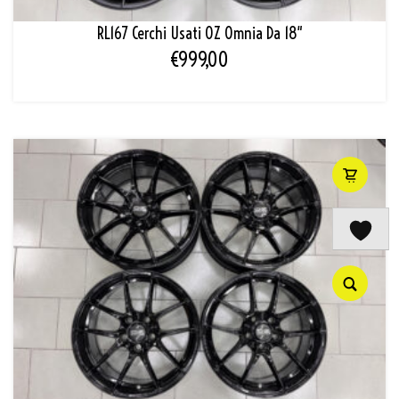
RL167 Cerchi Usati OZ Omnia Da 18″
€
999,00