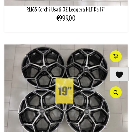
RL165 Cerchi Usati OZ Leggera HLT Da 17″
€
999,00