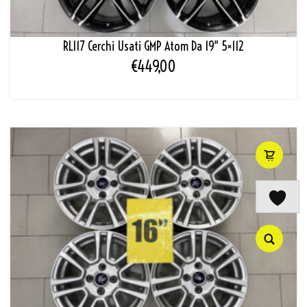
RL117 Cerchi Usati GMP Atom Da 19″ 5×112
€
449,00