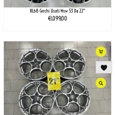
RL68 Cerchi Usati Msw 53 Da 22″
€
1.099,00