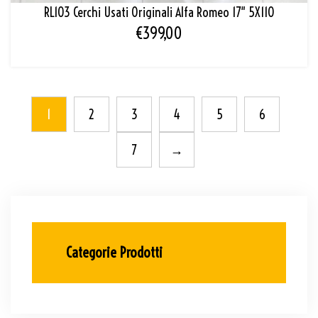
RL103 Cerchi Usati Originali Alfa Romeo 17″ 5X110
€
399,00
1
2
3
4
5
6
7
→
Categorie Prodotti