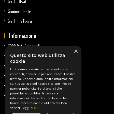
Cerchi Usati
Gomme Usate
Cerchi In Ferro
Informazione
GDPR Dati Personali
×
Questo sito web utilizza
GDPR E-Commerce
cookie
Privacy E Cookie
Utilizziamo i cookie per personalizzare
contenuti, annunci e per analizzare il nostro
Termini & Condizioni
traffico. Condividiamo inoltre informazioni
sul tuo utilizzo del nostro sito con i nostri
Diritto Di Recesso
partner pubblicitari e di analisi che
potrebbero combinarle con altre
Info Spedizioni
informazioni che hai fornito loro o che
hanno raccolto dal tuo utilizzo dei loro
servizi.
Leggi di più