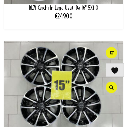
RL71 Cerchi In Lega Usati Da 16″ 5X110
€
249,00