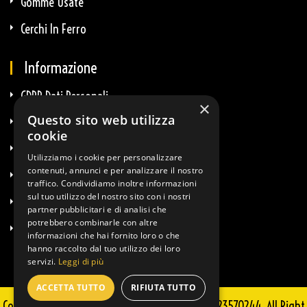
Gomme Usate
Cerchi In Ferro
Informazione
GDPR Dati Personali
×
Questo sito web utilizza
GDPR E-Commerce
cookie
Privacy E Cookie
Utilizziamo i cookie per personalizzare
contenuti, annunci e per analizzare il nostro
Termini & Condizioni
traffico. Condividiamo inoltre informazioni
sul tuo utilizzo del nostro sito con i nostri
Diritto Di Recesso
partner pubblicitari e di analisi che
potrebbero combinarle con altre
Info Spedizioni
informazioni che hai fornito loro o che
hanno raccolto dal tuo utilizzo dei loro
servizi.
Leggi di più
ACCETTA TUTTO
RIFIUTA TUTTO
Copyright © 2025 Guglielmi Sportkit - P.IVA 02723570244. All Right