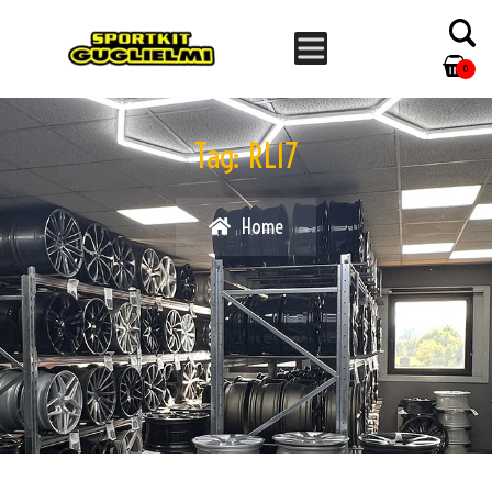
0
Tag:
RL17
Home