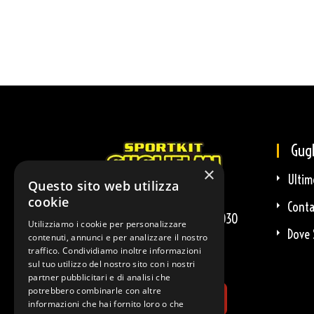
Gugl
×
Ultim
Questo sito web utilizza
cookie
Conta
Via Leonardo Da Vinci 2 - 36030
Utilizziamo i cookie per personalizzare
Dove 
Costabissara (VI)
contenuti, annunci e per analizzare il nostro
traffico. Condividiamo inoltre informazioni
sul tuo utilizzo del nostro sito con i nostri
partner pubblicitari e di analisi che
potrebbero combinarle con altre
informazioni che hai fornito loro o che