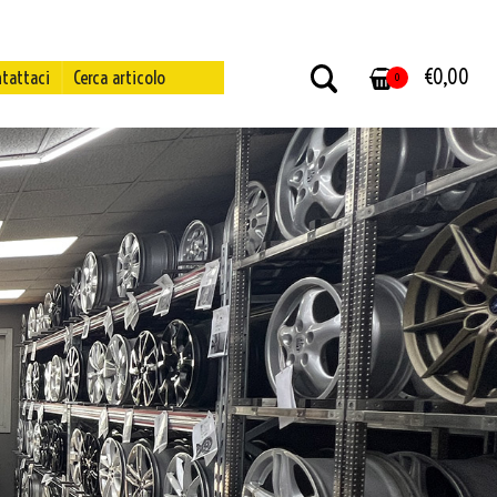
€
0,00
tattaci
Cerca articolo
0