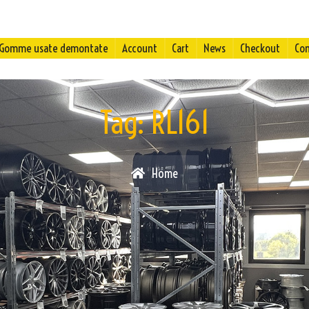
Gomme usate demontate
Account
Cart
News
Checkout
Con
Tag:
RL161
Home