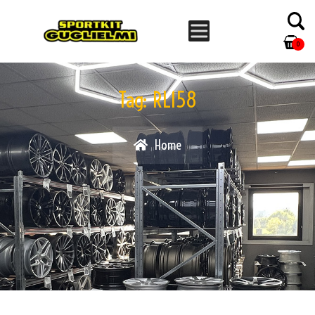
0
Tag:
RL158
Home