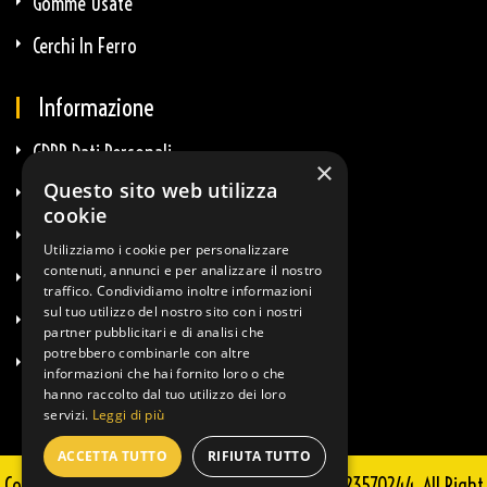
Gomme Usate
Cerchi In Ferro
Informazione
GDPR Dati Personali
×
Questo sito web utilizza
GDPR E-Commerce
cookie
Privacy E Cookie
Utilizziamo i cookie per personalizzare
contenuti, annunci e per analizzare il nostro
Termini & Condizioni
traffico. Condividiamo inoltre informazioni
sul tuo utilizzo del nostro sito con i nostri
Diritto Di Recesso
partner pubblicitari e di analisi che
potrebbero combinarle con altre
Info Spedizioni
informazioni che hai fornito loro o che
hanno raccolto dal tuo utilizzo dei loro
servizi.
Leggi di più
ACCETTA TUTTO
RIFIUTA TUTTO
Copyright © 2025 Guglielmi Sportkit - P.IVA 02723570244. All Right