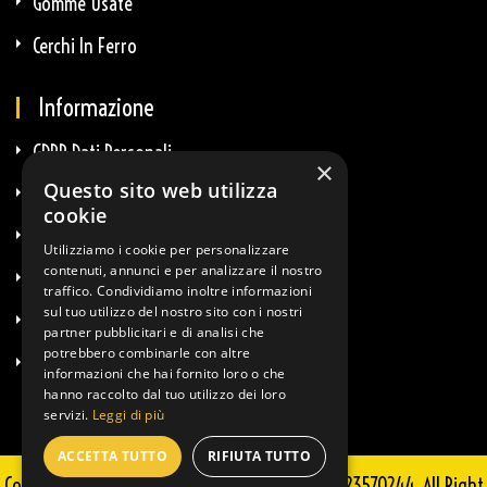
Gomme Usate
Cerchi In Ferro
Informazione
GDPR Dati Personali
×
Questo sito web utilizza
GDPR E-Commerce
cookie
Privacy E Cookie
Utilizziamo i cookie per personalizzare
contenuti, annunci e per analizzare il nostro
Termini & Condizioni
traffico. Condividiamo inoltre informazioni
sul tuo utilizzo del nostro sito con i nostri
Diritto Di Recesso
partner pubblicitari e di analisi che
potrebbero combinarle con altre
Info Spedizioni
informazioni che hai fornito loro o che
hanno raccolto dal tuo utilizzo dei loro
servizi.
Leggi di più
ACCETTA TUTTO
RIFIUTA TUTTO
Copyright © 2025 Guglielmi Sportkit - P.IVA 02723570244. All Right