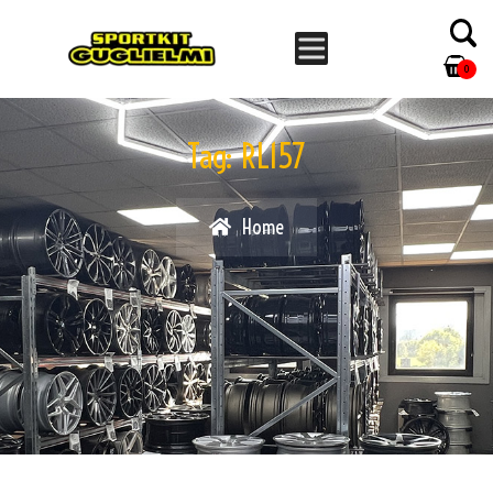
0
Tag:
RL157
Home