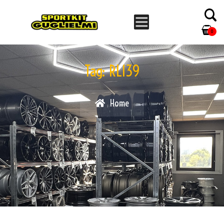
0
Tag:
RL139
Home