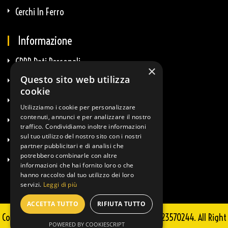
Cerchi In Ferro
Informazione
GDPR Dati Personali
×
Questo sito web utilizza
GDPR E-Commerce
cookie
Privacy E Cookie
Utilizziamo i cookie per personalizzare
contenuti, annunci e per analizzare il nostro
Termini & Condizioni
traffico. Condividiamo inoltre informazioni
sul tuo utilizzo del nostro sito con i nostri
Diritto Di Recesso
partner pubblicitari e di analisi che
potrebbero combinarle con altre
Info Spedizioni
informazioni che hai fornito loro o che
hanno raccolto dal tuo utilizzo dei loro
servizi.
Leggi di più
ACCETTA TUTTO
RIFIUTA TUTTO
Copyright © 2025 Guglielmi Sportkit - P.IVA 02723570244. All Right
POWERED BY COOKIESCRIPT