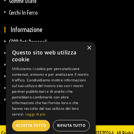
Gomme Usate
Cerchi In Ferro
Informazione
GDPR Dati Personali
×
Questo sito web utilizza
GDPR E-Commerce
cookie
Privacy E Cookie
Utilizziamo i cookie per personalizzare
contenuti, annunci e per analizzare il nostro
Termini & Condizioni
traffico. Condividiamo inoltre informazioni
sul tuo utilizzo del nostro sito con i nostri
Diritto Di Recesso
partner pubblicitari e di analisi che
potrebbero combinarle con altre
Info Spedizioni
informazioni che hai fornito loro o che
hanno raccolto dal tuo utilizzo dei loro
servizi.
Leggi di più
ACCETTA TUTTO
RIFIUTA TUTTO
Copyright © 2025 Guglielmi Sportkit - P.IVA 02723570244. All Right