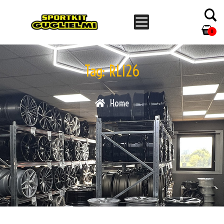
0
Tag:
RL126
Home