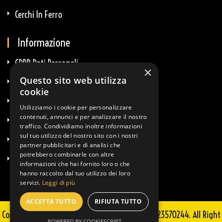
Cerchi In Ferro
Informazione
GDPR Dati Personali
×
Questo sito web utilizza
GDPR E-Commerce
cookie
Privacy E Cookie
Utilizziamo i cookie per personalizzare
contenuti, annunci e per analizzare il nostro
Termini & Condizioni
traffico. Condividiamo inoltre informazioni
sul tuo utilizzo del nostro sito con i nostri
Diritto Di Recesso
partner pubblicitari e di analisi che
potrebbero combinarle con altre
Info Spedizioni
informazioni che hai fornito loro o che
hanno raccolto dal tuo utilizzo dei loro
servizi.
Leggi di più
ACCETTA TUTTO
RIFIUTA TUTTO
Copyright © 2025 Guglielmi Sportkit - P.IVA 02723570244. All Right
POWERED BY COOKIESCRIPT