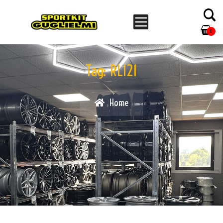
0
Tag:
RL121
Home