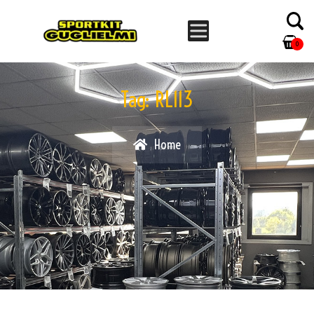
0
Tag:
RL113
Home