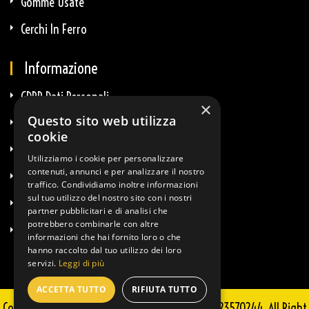
Gomme Usate
Cerchi In Ferro
Informazione
GDPR Dati Personali
×
Questo sito web utilizza
GDPR E-Commerce
cookie
Privacy E Cookie
Utilizziamo i cookie per personalizzare
contenuti, annunci e per analizzare il nostro
Termini & Condizioni
traffico. Condividiamo inoltre informazioni
sul tuo utilizzo del nostro sito con i nostri
Diritto Di Recesso
partner pubblicitari e di analisi che
potrebbero combinarle con altre
Info Spedizioni
informazioni che hai fornito loro o che
hanno raccolto dal tuo utilizzo dei loro
servizi.
Leggi di più
ACCETTA TUTTO
RIFIUTA TUTTO
Copyright © 2025 Guglielmi Sportkit - P.IVA 02723570244. All Right