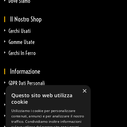
Dove Siamo
Il Nostro Shop
Cerchi Usati
Gomme Usate
Cerchi In Ferro
Informazione
GDPR Dati Personali
×
GDPR E-Commerce
Questo sito web utilizza
cookie
Privacy E Cookie
Utilizziamo i cookie per personalizzare
Termini & Condizioni
contenuti, annunci e per analizzare il nostro
traffico. Condividiamo inoltre informazioni
sul tuo utilizzo del nostro sito con i nostri